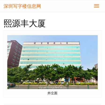
深圳写字楼信息网
切
换
导
熙源丰大厦
航
外立面