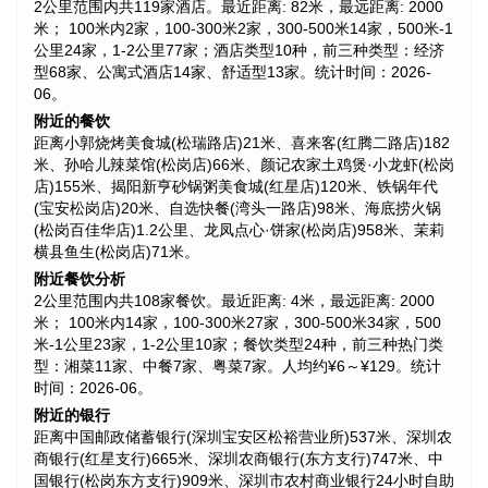
2公里范围内共119家酒店。最近距离: 82米，最远距离: 2000
米； 100米内2家，100-300米2家，300-500米14家，500米-1
公里24家，1-2公里77家；酒店类型10种，前三种类型：经济
型68家、公寓式酒店14家、舒适型13家。统计时间：2026-
06。
附近的餐饮
距离小郭烧烤美食城(松瑞路店)21米、喜来客(红腾二路店)182
米、孙哈儿辣菜馆(松岗店)66米、颜记农家土鸡煲·小龙虾(松岗
店)155米、揭阳新亨砂锅粥美食城(红星店)120米、铁锅年代
(宝安松岗店)20米、自选快餐(湾头一路店)98米、海底捞火锅
(松岗百佳华店)1.2公里、龙凤点心·饼家(松岗店)958米、茉莉
横县鱼生(松岗店)71米。
附近餐饮分析
2公里范围内共108家餐饮。最近距离: 4米，最远距离: 2000
米； 100米内14家，100-300米27家，300-500米34家，500
米-1公里23家，1-2公里10家；餐饮类型24种，前三种热门类
型：湘菜11家、中餐7家、粤菜7家。人均约¥6～¥129。统计
时间：2026-06。
附近的银行
距离中国邮政储蓄银行(深圳宝安区松裕营业所)537米、深圳农
商银行(红星支行)665米、深圳农商银行(东方支行)747米、中
国银行(松岗东方支行)909米、深圳市农村商业银行24小时自助