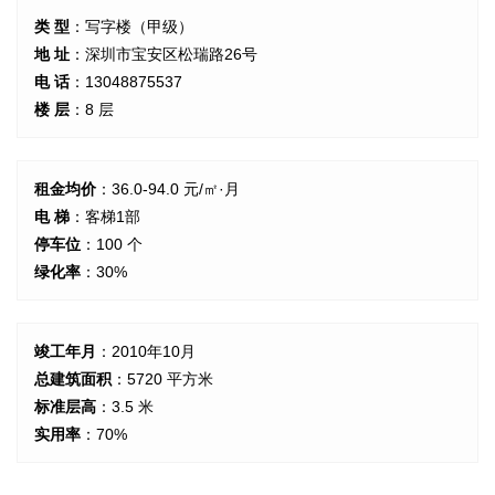
类 型
：写字楼（甲级）
地 址
：深圳市宝安区松瑞路26号
电 话
：13048875537
楼 层
：8 层
租金均价
：36.0-94.0 元/㎡·月
电 梯
：客梯1部
停车位
：100 个
绿化率
：30%
竣工年月
：2010年10月
总建筑面积
：5720 平方米
标准层高
：3.5 米
实用率
：70%