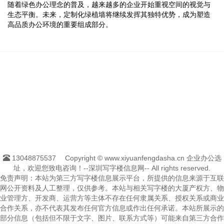
随着绿色办公理念的普及，越来越多的企业开始重视空间的视觉与
生态平衡。未来，定制化绿植墙将继续发挥其独特优势，成为塑造
高品质办公环境的重要组成部分。
13048875537
Copyright © www.xiyuanfengdasha.cn 企业办公选
址，欢迎您致电咨询！--深圳写字楼信息网-- All rights reserved.
免责声明：本站为第三方写字楼信息展示平台，所提供的信息来源于互联
网公开资料及人工整理，仅供参考。本站与相关写字楼的大厦产权方、物
业管理方、开发商、运营方等主体不存在任何隶属关系、授权关系或商业
合作关系，亦不代表其发布任何官方信息或作出任何承诺。本站所展示的
部分信息（包括但不限于文字、图片、联系方式等）可能来自第三方合作