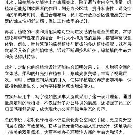
其次，绿植墙在功能性上也表现突出。除了调节室内空气质量，绿
植墙还能起到软隔断的作用，划分办公区域，提升私密性，避免空
间的单调与封闭。通过合理布局，员工在开放办公区也能感受到一
定的独立性和舒适感，促进工作效率的提升。
再者，植物的种类和搭配策略对空间层次感的营造至关重要。常绿
植物与季节性花卉的结合，叶片大小和质感的差异，都能丰富视觉
体验。例如，叶片繁茂的蕨类植物与挺拔的多肉植物搭配，既有层
次感又具备自然的韵律感。通过不断调换和维护，绿植墙的生命力
和美感得以持续。
此外，定制化的绿植墙设计还能结合照明效果，进一步增强空间的
立体感。柔和的灯光打在植被上，形成光影交错，丰富了视觉层
次。同时，智能控制系统的引入，使得绿植墙的养护更加科学，保
证植物健康生长，为写字楼整体氛围增添活力。
在实际应用中，写字楼如熙源丰大厦就采用了这一设计理念。通过
量身定制的绿植墙，不仅提升了办公环境的质感，还增强了员工的
归属感和舒适度，成为现代办公空间绿色生态的典范。
总的来说，定制化绿植墙不仅是美化办公空间的手段，更是提升空
间层次感的有效策略。它将自然元素巧妙融入现代设计，满足功能
与审美的双重需求，为写字楼办公环境注入新的生命力和活力。