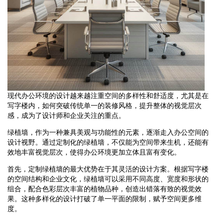
现代办公环境的设计越来越注重空间的多样性和舒适度，尤其是在
写字楼内，如何突破传统单一的装修风格，提升整体的视觉层次
感，成为了设计师和企业关注的重点。
绿植墙，作为一种兼具美观与功能性的元素，逐渐走入办公空间的
设计视野。通过定制化的绿植墙，不仅能为空间带来生机，还能有
效地丰富视觉层次，使得办公环境更加立体且富有变化。
首先，定制绿植墙的最大优势在于其灵活的设计方案。根据写字楼
的空间结构和企业文化，绿植墙可以采用不同高度、宽度和形状的
组合，配合色彩层次丰富的植物品种，创造出错落有致的视觉效
果。这种多样化的设计打破了单一平面的限制，赋予空间更多维
度。